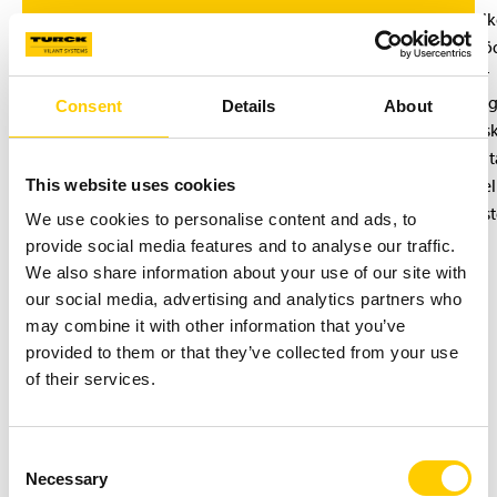
etik
Stö
för
hög
Consent
Details
About
utsk
Dat
mel
This website uses cookies
sys
We use cookies to personalise content and ads, to
provide social media features and to analyse our traffic.
We also share information about your use of our site with
our social media, advertising and analytics partners who
may combine it with other information that you’ve
Så implementerar vi RTLS-taggar
provided to them or that they’ve collected from your use
of their services.
och RFID-taggar
Med insikten att varje företag har unika RFID-behov, är
vår 5-stegs projektmodell – från RFID-site survey till
Consent
Necessary
Selection
utrullning – utformad för din framgång. Vi analyserar