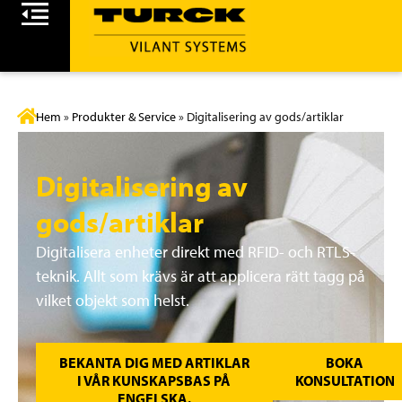
Hem
»
Produkter & Service
»
Digitalisering av gods/artiklar
Digitalisering av
gods/artiklar
Digitalisera enheter direkt med RFID- och RTLS-
teknik. Allt som krävs är att applicera rätt tagg på
vilket objekt som helst.
BEKANTA DIG MED ARTIKLAR
BOKA
I VÅR KUNSKAPSBAS PÅ
KONSULTATION
ENGELSKA.