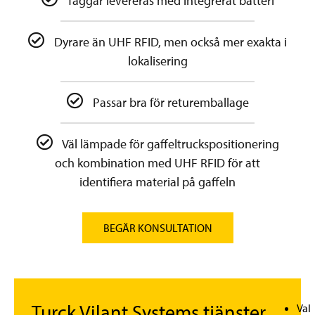
Taggar levereras med integrerat batteri
Dyrare än UHF RFID, men också mer exakta i
lokalisering
Passar bra för returemballage
Väl lämpade för gaffeltruckspositionering
och kombination med UHF RFID för att
identifiera material på gaffeln
BEGÄR KONSULTATION
Turck Vilant Systems tjänster
Val