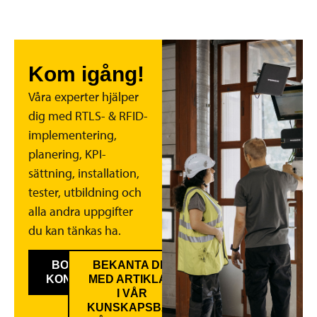
Kom igång!
Våra experter hjälper
dig med RTLS- & RFID-
implementering,
planering, KPI-
sättning, installation,
tester, utbildning och
alla andra uppgifter
du kan tänkas ha.
BOKA GRATIS
BEKANTA DIG
KONSULTATION
MED ARTIKLAR
I VÅR
KUNSKAPSBAS