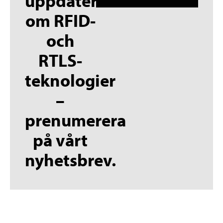
uppdaterad
om RFID-
och
RTLS-
teknologier
–
prenumerera
på vårt
nyhetsbrev.
English