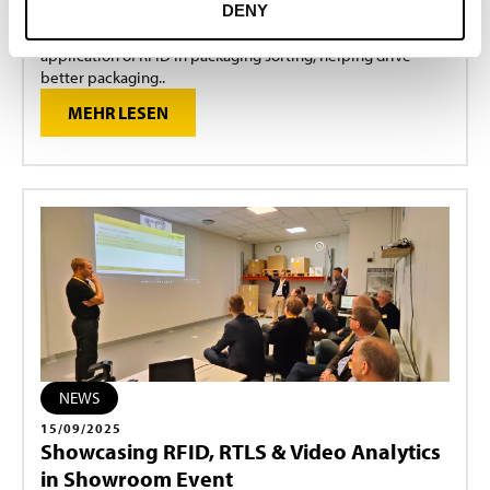
DENY
In collaboration with Circpack by Veolia and Avery
Dennison, Turck Vilant Systems showcases a unique
application of RFID in packaging sorting, helping drive
better packaging..
MEHR LESEN
NEWS
15/09/2025
Showcasing RFID, RTLS & Video Analytics
in Showroom Event