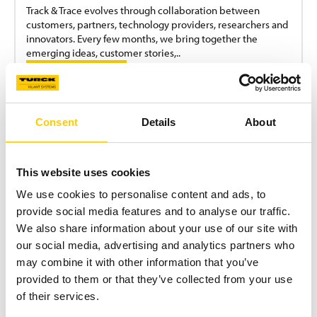
Track & Trace evolves through collaboration between
customers, partners, technology providers, researchers and
innovators. Every few months, we bring together the
emerging ideas, customer stories,..
MEHR LESEN
Consent
Details
About
This website uses cookies
We use cookies to personalise content and ads, to
provide social media features and to analyse our traffic.
We also share information about your use of our site with
our social media, advertising and analytics partners who
NEWS
may combine it with other information that you’ve
provided to them or that they’ve collected from your use
10/11/2025
Thank you for Logistics & Transport 2025
of their services.
– Gothenburg!