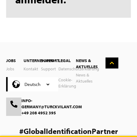
English
Nederlands
Suomi
Svenska
JOBS
UNTERNEHMEN
SUPPORT
LEGAL
NEWS &
AKTUELLES
Jobs
Kontakt
Support
Datenschutzerklärung
Polski
News &
Turck
Cookie-
Aktuelles
Čeština
Deutsch
Gruppe
Erklärung
INFO-
GERMANY@TURCKVILANT.COM
+49 208 4952 395
#GlobalIdentificationPartner