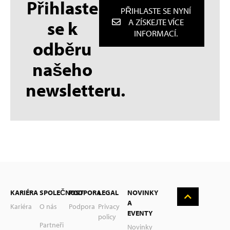
Přihlaste
PŘIHLASTE SE NYNÍ
se k
A ZÍSKEJTE VÍCE
INFORMACÍ.
odběru
našeho
newsletteru.
English
KARIÉRA
SPOLEČNOST
PODPORA
LEGAL
NOVINKY
Deutsch
A
Kariéra
O nás
Podpora
Privacy
EVENTY
policy
Nederlands
Partneři
Novinky