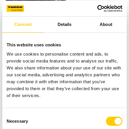
přepravě.
RFID systém Turck Vilant
Systems podporuje použití
Consent
Details
About
RFID na vysokozdvižných
vozících, dopravnících,
mobilních zařízeních i
This website uses cookies
branách,
aby bylo zajištěno
We use cookies to personalise content and ads, to
správné vyskladnění, použití
provide social media features and to analyse our traffic.
i expedice položek.
We also share information about your use of our site with
our social media, advertising and analytics partners who
PŘEČTĚTE SI VÍCE O
may combine it with other information that you’ve
NAŠÍ PLATFORMĚ
provided to them or that they’ve collected from your use
of their services.
Consent
Necessary
Selection
Operativní