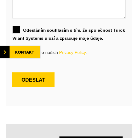
Odesláním souhlasím s tím, že společnost Turck
Vilant Systems uloží a zpracuje moje údaje.
KONTAKT
Více informací o našich
Privacy Policy
.
ODESLAT