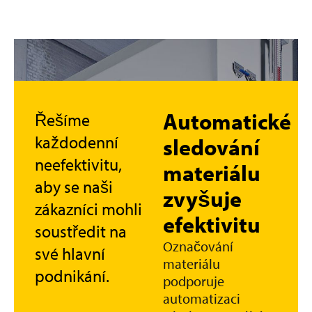
Automatické
Řešíme
každodenní
o
sledování
neefektivitu,
materiálu
aby se naši
kému
zvyšuje
zákazníci mohli
efektivitu
soustředit na
Označování
své hlavní
materiálu
podnikání.
podporuje
automatizaci