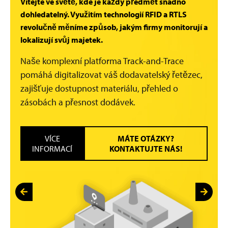
Vítejte ve světě, kde je každý předmět snadno
dohledatelný. Využitím technologií RFID a RTLS
revolučně měníme způsob, jakým firmy monitorují a
lokalizují svůj majetek.
Naše komplexní platforma Track-and-Trace
pomáhá digitalizovat váš dodavatelský řetězec,
zajišťuje dostupnost materiálu, přehled o
zásobách a přesnost dodávek.
VÍCE
MÁTE OTÁZKY?
INFORMACÍ
KONTAKTUJTE NÁS!