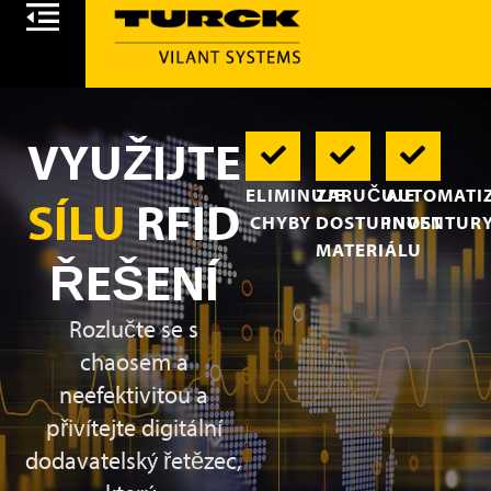
VYUŽIJTE
ELIMINUJE
ZARUČUJE
AUTOMATI
SÍLU
RFID
CHYBY
DOSTUPNOST
INVENTUR
MATERIÁLU
ŘEŠENÍ
Rozlučte se s
chaosem a
neefektivitou a
přivítejte digitální
dodavatelský řetězec,