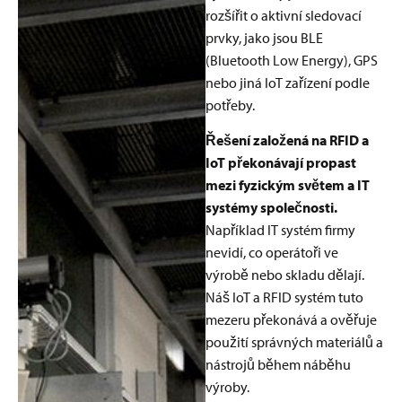
rozšířit o aktivní sledovací
prvky, jako jsou BLE
(Bluetooth Low Energy), GPS
nebo jiná IoT zařízení podle
potřeby.
Řešení založená na RFID a
IoT překonávají propast
mezi fyzickým světem a IT
systémy společnosti.
Například IT systém firmy
nevidí, co operátoři ve
výrobě nebo skladu dělají.
Náš IoT a RFID systém tuto
mezeru překonává a ověřuje
použití správných materiálů a
nástrojů během náběhu
výroby.