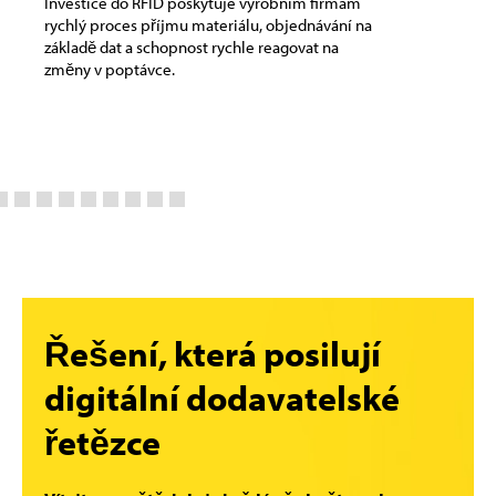
Investice do RFID poskytuje výrobním firmám
Řeše
rychlý proces příjmu materiálu, objednávání na
vytv
základě dat a schopnost rychle reagovat na
stra
změny v poptávce.
pers
Řešení, která posilují
digitální dodavatelské
řetězce