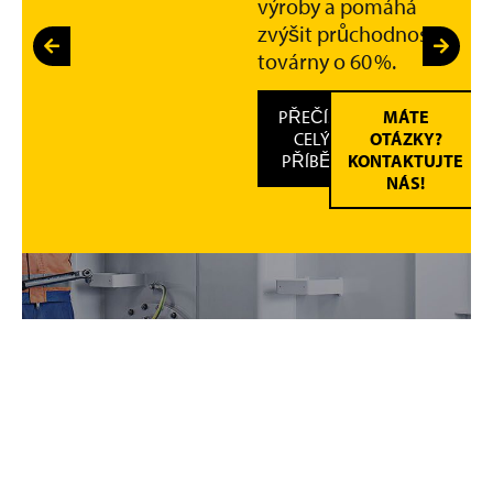
výroby a pomáhá
zvýšit průchodnost
továrny o 60 %.
PŘEČÍST
MÁTE
CELÝ
OTÁZKY?
PŘÍBĚH
KONTAKTUJTE
NÁS!
TE