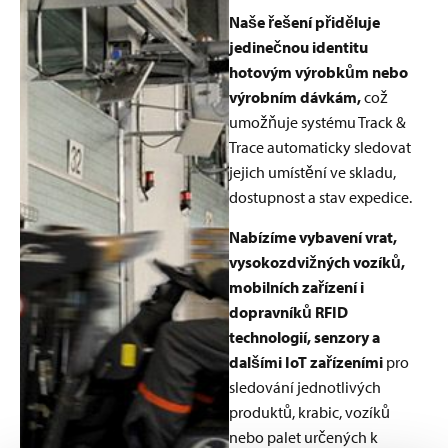
Naše řešení přiděluje
jedinečnou identitu
hotovým výrobkům nebo
výrobním dávkám,
což
umožňuje systému Track &
Trace automaticky sledovat
jejich umístění ve skladu,
dostupnost a stav expedice.
Nabízíme vybavení vrat,
vysokozdvižných vozíků,
mobilních zařízení i
dopravníků RFID
technologií, senzory a
dalšími IoT zařízeními
pro
sledování jednotlivých
produktů, krabic, vozíků
nebo palet určených k