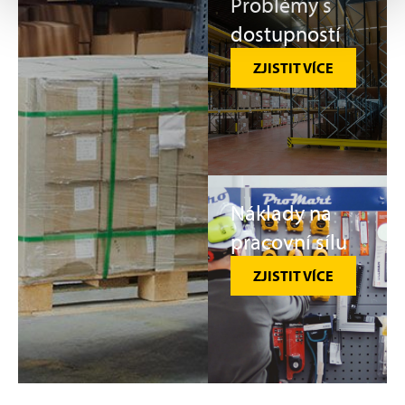
Problémy s
dostupností
ZJISTIT VÍCE
Náklady na
pracovní sílu
ZJISTIT VÍCE