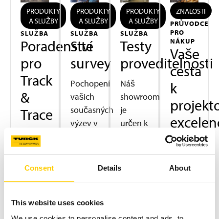
PRODUKTY
PRODUKTY
PRODUKTY
ZNALOSTI
A SLUŽBY
A SLUŽBY
A SLUŽBY
PRŮVODCE
PRO
SLUŽBA
SLUŽBA
SLUŽBA
Poradenství
Site
Testy
NÁKUP
Vaše
pro
survey
proveditelnosti
cesta
Track
Pochopení
Náš
k
&
vašich
showroom
projekt
současných
je
Trace
excelen
výzev v
určen k
Cesta k
procesech
provádění
Náš
Track &
je
testů
průvodce
Trace
prvním
proveditelnosti
„Cesta
Consent
Details
About
řešení
krokem
RFID,
k
vyžaduje
k
které
úspěchu“
víc než
hladkému
zajistí,
This website uses cookies
pokrývá
jen
sledovacímu
že váš
We use cookies to personalise content and ads, to