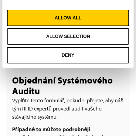
ALLOW ALL
Zarezervujte si systémový
ALLOW SELECTION
audit
DENY
Objednání Systémového
Auditu
Vyplňte tento formulář, pokud si přejete, aby náš
tým RFID expertů provedl audit vašeho
stávajícího systému.
Případně to můžete podrobněji