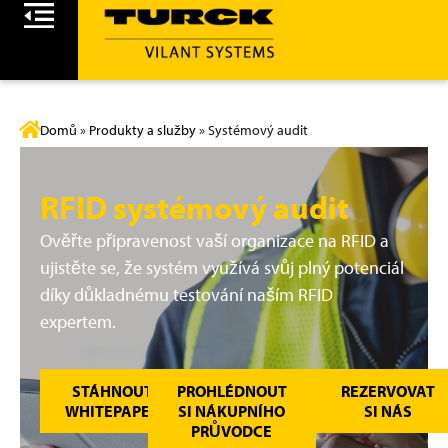
Domů
»
Produkty a služby
»
Systémový audit
RFID systémový audit
Ověřte připravenost vaší organizace na RFID a
ujistěte se, že systém využívá svůj plný potenciál
díky důkladnému testování naším RFID
expertem.
STÁHNOUT
PROHLÉDNOUT
REZERVOVAT
WHITEPAPER
SI NÁKUPNÍHO
SI NÁS
PRŮVODCE