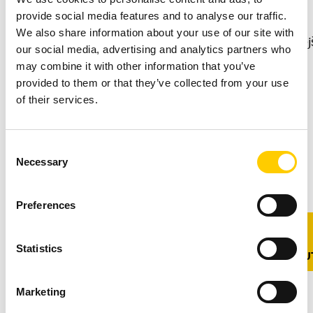
vše –
technologii.
řešení.
RFID
provide social media features and to analyse our traffic.
od
My
Náš
systém,
We also share information about your use of our site with
nejmoderněj
vám ji
our social media, advertising and analytics partners who
odborník
vybrané
sledovacích
may combine it with other information that you’ve
zjednodušíme
vás
tagy,
technologií
provided to them or that they’ve collected from your use
a
navštíví,
čtečky
až po
of their services.
provedeme
aby
a
robustní
vás
porozuměl
software
projektový
směrem
vašemu
spolu
Consent
model,
k
Necessary
podnikání,
dokonale
Selection
který
hmatatelným,
IT i
spolupracují.
používáme.
procesně
provozu
Preferences
optimalizovaným
ZJISTIT
výroby.
ZJISTIT
VÍCE
výsledkům.
VÍCE &
Statistics
STÁHNOU
ZJISTIT
VÍCE
ZJISTIT
VÍCE
Marketing