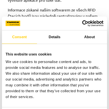
vyvinuté aplikace pro sběr dat.
Informace získané naším softwarem ze všech RFID
čtecích bodů jsou následně centralizovány v našem
middleware, který zajišťuje hladkou integraci s IT
systémy zákazníka.
Consent
Details
About
Rozšířená lokalizace pomocí RTLS
Když je potřeba vysoce přesné určení polohy
This website uses cookies
položek, jsou nepostradatelné RTLS (Real-Time
We use cookies to personalise content and ads, to
Location Systems) lokalizátory. Tyto systémy
provide social media features and to analyse our traffic.
představují výkonné rozšíření k našemu stávajícímu
We also share information about your use of our site with
RFID řešení a poskytují nadstandardní přesnost při
our social media, advertising and analytics partners who
určování polohy.
may combine it with other information that you’ve
provided to them or that they’ve collected from your use
RTLS navíc nezajišťuje pouze horizontální pozici ve
of their services.
skladu, ale poskytuje i informace o výšce – umožňuje
tak skutečné 3D sledování. Díky tomu lze přesná