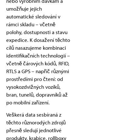
nebo výrobním dávkám a
umožňuje jejich
automatické sledování v
rámci skladu – včetně
polohy, dostupnosti a stavu
expedice. K dosažení těchto
cílů nasazujeme kombinaci
identifikačních technologií –
včetně čárových kódů, RFID,
RTLS a GPS – napříč různými
prostředími pro čtení: od
vysokozdvižných vozíků,
bran, tunelů, dopravníků až
po mobilní zařízení.
Veškerá data sesbíraná z
těchto různorodých zdrojů
přesně sledují jednotlivé
produkty, krabice, rollboxy