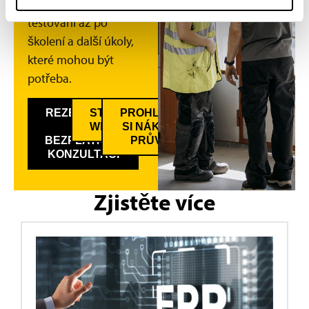
(KPI), instalace a
testování až po
školení a další úkoly,
které mohou být
potřeba.
REZERVUJTE
STÁHNĚTE SI
PROHLÉDNĚTE
SI
WHITEPAPER
SI NÁKUPNÍHO
BEZPLATNOU
PRŮVODCE
KONZULTACI
Zjistěte více