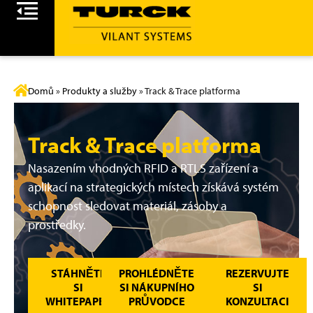
Domů
»
Produkty a služby
»
Track & Trace platforma
Track & Trace platforma
Nasazením vhodných RFID a RTLS zařízení a
aplikací na strategických místech získává systém
schopnost sledovat materiál, zásoby a
prostředky.
STÁHNĚTE
PROHLÉDNĚTE
REZERVUJTE
SI
SI NÁKUPNÍHO
SI
WHITEPAPER
PRŮVODCE
KONZULTACI