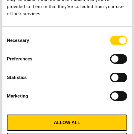
provided to them or that they’ve collected from your use
REZERVUJTE
STÁHNĚTE SI
PROHLÉDNĚTE
of their services.
SI
WHITEPAPER
SI NÁKUPNÍHO
BEZPLATNOU
PRŮVODCE
KONZULTACI
Consent
Necessary
Selection
Preferences
Příkladové studie
Statistics
Marketing
ALLOW ALL