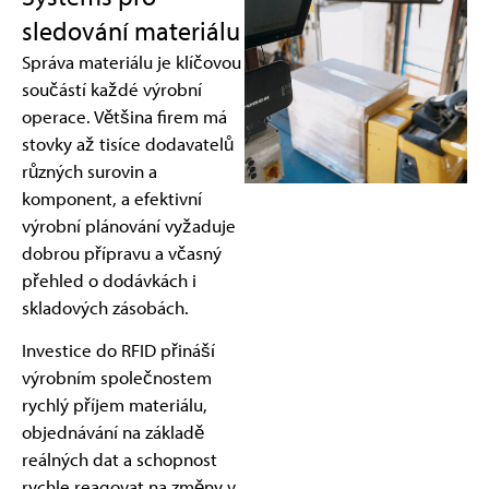
sledování materiálu
Správa materiálu je klíčovou
součástí každé výrobní
operace. Většina firem má
stovky až tisíce dodavatelů
různých surovin a
komponent, a efektivní
výrobní plánování vyžaduje
dobrou přípravu a včasný
přehled o dodávkách i
skladových zásobách.
Investice do RFID přináší
výrobním společnostem
rychlý příjem materiálu,
objednávání na základě
reálných dat a schopnost
rychle reagovat na změny v