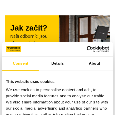
Jak začít?
Naši odborníci jsou
připraveni vám
pomoci s
implementací RTLS a
RFID – od plánování,
Consent
Details
About
nastavení klíčových
ukazatelů výkonnosti
This website uses cookies
(KPI), instalace a
We use cookies to personalise content and ads, to
testování až po
provide social media features and to analyse our traffic.
školení a další úkoly,
We also share information about your use of our site with
které mohou být
our social media, advertising and analytics partners who
potřeba.
may combine it with other information that you’ve