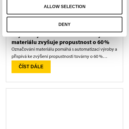
ALLOW SELECTION
VÝROBA
DENY
PŘÍPAD
Zvýšení výkonu – Automatizovaný tok
materiálu zvyšuje propustnost o 60 %
Označování materiálu pomáhá s automatizací výroby a
přispívá ke zvýšení propustnosti továrny o 60 %…
ČÍST DÁLE