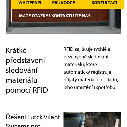
WHITEPAPER
PRŮVODCE
KONZULTACI
MÁTE OTÁZKY? KONTAKTUJTE NÁS
Krátké
RFID zajišťuje rychlé a
bezchybné sledování
představení
materiálu, které
sledování
automaticky registruje
materiálu
přijatý materiál do skladu,
jeho umístění i spotřebu.
pomocí RFID
Řešení Turck Vilant
Systems pro