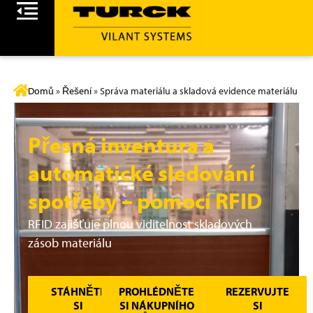
Domů
»
Řešení
»
Správa materiálu a skladová evidence materiálu
Přesná inventura a
automatické sledování
spotřeby – pomocí RFID
RFID zajišťuje plnou viditelnost skladových
zásob materiálu
STÁHNĚTE
PROHLÉDNĚTE
REZERVUJTE
SI
SI NÁKUPNÍHO
SI