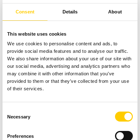
Unser Leitfaden zeigt, wie Sie eine RFID Lösung planen,
Consent
Details
About
die passende Technologie auswählen und Track & Trace
Systeme erfolgreich implementieren – von der ersten
This website uses cookies
Analyse bis zur Umsetzung.
We use cookies to personalise content and ads, to
RFID Materialversorgung:
provide social media features and to analyse our traffic.
We also share information about your use of our site with
Leitfaden für
our social media, advertising and analytics partners who
Selbstbedienungssysteme in
may combine it with other information that you’ve
provided to them or that they’ve collected from your use
der Industrie
of their services.
Consent
Necessary
Selection
Preferences