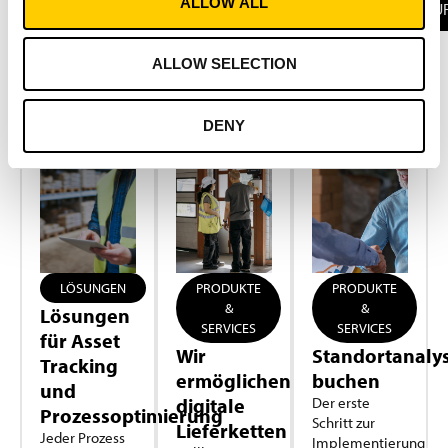
ALLOW ALL
AU
ALLOW SELECTION
DENY
LÖSUNGEN
PRODUKTE
PRODUKTE
&
&
Lösungen
SERVICES
SERVICES
für Asset
Wir
Standortanaly
Tracking
ermöglichen
buchen
und
digitale
Der erste
Prozessoptimierung
Schritt zur
Lieferketten
Jeder Prozess
Implementierung