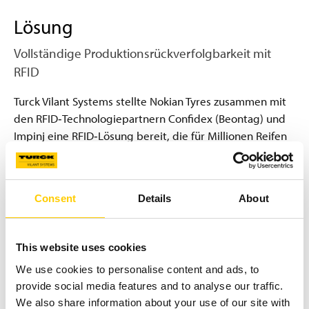
Lösung
Vollständige Produktionsrückverfolgbarkeit mit
RFID
Turck Vilant Systems stellte Nokian Tyres zusammen mit
den RFID‑Technologiepartnern Confidex (Beontag) und
Impinj eine RFID‑Lösung bereit, die für Millionen Reifen
pro Jahr vollständige Rückverfolgbarkeit und
Fehlervermeidung bietet. Das System verfolgt den
gesamten Prozess von Rohstoffen über Komponenten
Consent
Details
About
bis zu den Reifen.
Umfangreiches Netzwerk von
RFID‑Lesepunkten:
Hunderte RFID‑Leser sind
This website uses cookies
strategisch im Werk platziert.
We use cookies to personalise content and ads, to
Automatisierte Material­verifikation:
Versucht ein
provide social media features and to analyse our traffic.
Bediener, gesperrte Komponentenchargen in eine
We also share information about your use of our site with