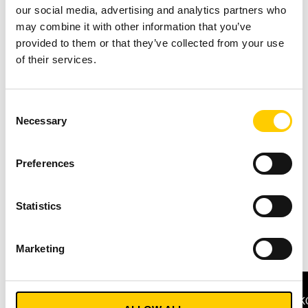
Maschine einzuspeisen, warnt das System
our social media, advertising and analytics partners who
automatisch.
may combine it with other information that you’ve
Automatische Daten­verknüpfung:
Die Turck
provided to them or that they’ve collected from your use
Vilant‑Software erstellt automatisch
of their services.
Verknüpfungen zwischen Rohstoffen,
Komponenten und Reifen.
Consent
Zentrales Daten­repository & Reporting:
Die
Necessary
Selection
Software sammelt jährlich mehr als 100 Millionen
Produktions­ereignisse in einem zentralen Speicher.
Der Vilant Visibility Manager stellt leistungsfähige
Preferences
browser­basierte Reporting‑Tools zur Anzeige und
Bearbeitung von Daten zu einzelnen Reifen,
Statistics
Komponenten, Rohstoffen und Maschinen bereit.
Marketing
Interesse geweckt?
K
Sprechen Sie mit uns