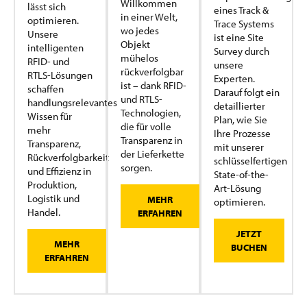
Willkommen
lässt sich
eines Track &
in einer Welt,
optimieren.
Trace Systems
wo jedes
Unsere
ist eine Site
Objekt
intelligenten
Survey durch
mühelos
RFID- und
unsere
rückverfolgbar
RTLS-Lösungen
Experten.
ist – dank RFID-
schaffen
Darauf folgt ein
und RTLS-
handlungsrelevantes
detaillierter
Technologien,
Wissen für
Plan, wie Sie
die für volle
mehr
Ihre Prozesse
Transparenz in
Transparenz,
mit unserer
der Lieferkette
Rückverfolgbarkeit
schlüsselfertigen
sorgen.
und Effizienz in
State-of-the-
Produktion,
Art-Lösung
Logistik und
MEHR
optimieren.
Handel.
ERFAHREN
JETZT
MEHR
BUCHEN
ERFAHREN