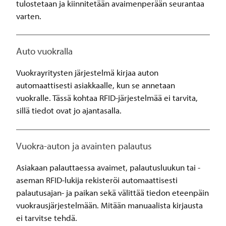
tulostetaan ja kiinnitetään avaimenperään seurantaa
varten.
Auto vuokralla
Vuokrayritysten järjestelmä kirjaa auton
automaattisesti asiakkaalle, kun se annetaan
vuokralle. Tässä kohtaa RFID-järjestelmää ei tarvita,
sillä tiedot ovat jo ajantasalla.
Vuokra-auton ja avainten palautus
Asiakaan palauttaessa avaimet, palautusluukun tai -
aseman RFID-lukija rekisteröi automaattisesti
palautusajan- ja paikan sekä välittää tiedon eteenpäin
vuokrausjärjestelmään. Mitään manuaalista kirjausta
ei tarvitse tehdä.