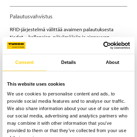
Palautusvahvistus
RFID-järjestelmä välittää avaimen palautuksesta
tiedot – kellonajan, päivämäärän ja ajoneuvon
tunnisteen – suoraan vuokrausjärjestelmään.
Henkilökunta saa välittömästi ilmoituksen ajoneuvon
paluusta ja tietää olevan valmiina seuraavalle
Consent
Details
About
asiakkaalle.
This website uses cookies
Merkittävimmät hyödyt
We use cookies to personalise content and ads, to
provide social media features and to analyse our traffic.
Välitön näkyvyys autojen statukseen
We also share information about your use of our site with
myös toimistolla
our social media, advertising and analytics partners who
may combine it with other information that you’ve
Nopea palautusprosessi
provided to them or that they’ve collected from your use