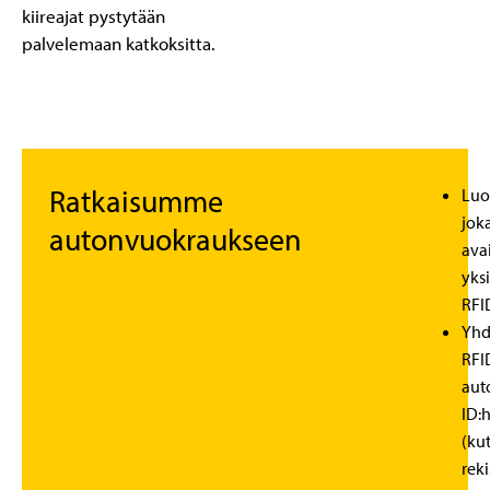
kiireajat pystytään
palvelemaan katkoksitta.
Ratkaisumme
Luo
joka
autonvuokraukseen
ava
yksi
RFI
Yhd
RFI
aut
ID:
(ku
rek