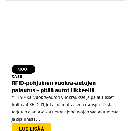
MUUT
CASE
RFID-pohjainen vuokra-autojen
palautus – pitää autot liikkeellä
Yli 150.000 vuokra-auton vuokraukset ja palautukset
hoituvat RFID:llä, joka nopeuttaa vuokrausprosessia
tarjoten ajantasaista tietoa ajoneuvojen saatavuudesta
ja sijainnista…
LUE LISÄÄ