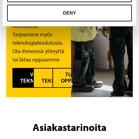
niille asetettavia
mittareita sekä
DENY
suunnittelemaan itse
toteutusta.
Tarjoamme myös
teknologiakoulutusta.
Ota ihmeessä yhteyttä
tai lataa oppaamme.
VARAA ILMAINEN
TUTUSTU
LATAA
TEKNOLOGIAKARTOITUS
TEKNOLOGIAKATSAUKSIAMME
OPPAISIIMME
Asiakastarinoita