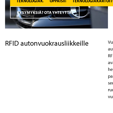
TEKNOLOGIAKATSAUKSIAMME
OPPAISIIMME
TEKNOLOGIAKARTOIT
KYSYMYKSIÄ? OTA YHTEYTTÄ!
RFID autonvuokrausliikkeille
Vu
au
RF
av
he
pa
se
ru
vu