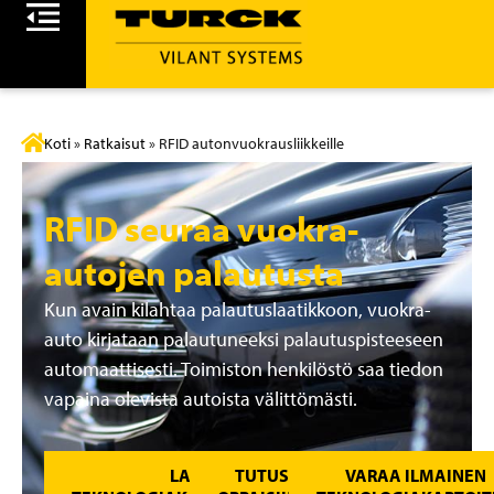
Koti
»
Ratkaisut
»
RFID autonvuokrausliikkeille
RFID seuraa vuokra-
autojen palautusta
Kun avain kilahtaa palautuslaatikkoon, vuokra-
auto kirjataan palautuneeksi palautuspisteeseen
automaattisesti. Toimiston henkilöstö saa tiedon
vapaina olevista autoista välittömästi.
LATAA
TUTUSTU
VARAA ILMAINEN