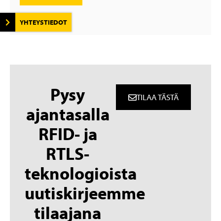
YHTEYSTIEDOT
Pysy
TILAA TÄSTÄ
ajantasalla
RFID- ja
RTLS-
teknologioista
uutiskirjeemme
tilaajana