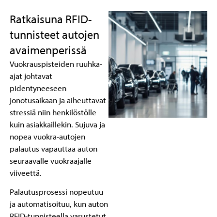
Ratkaisuna RFID-
tunnisteet autojen
avaimenperissä
Vuokrauspisteiden ruuhka-
ajat johtavat
pidentyneeseen
jonotusaikaan ja aiheuttavat
stressiä niin henkilöstölle
kuin asiakkaillekin. Sujuva ja
nopea vuokra-autojen
palautus vapauttaa auton
seuraavalle vuokraajalle
viiveettä.
Palautusprosessi nopeutuu
ja automatisoituu, kun auton
RFID-tunnisteella varustetut