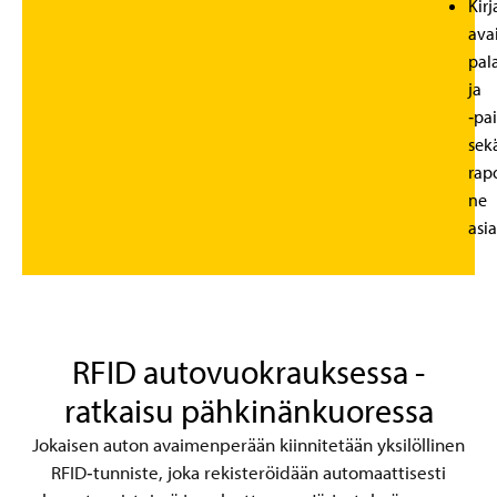
Kirj
ava
pal
ja
‑pa
sek
rap
ne
asi
RFID autovuokrauksessa -
ratkaisu pähkinänkuoressa
Jokaisen auton avaimenperään kiinnitetään yksilöllinen
RFID‑tunniste, joka rekisteröidään automaattisesti