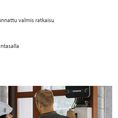
unnattu valmis ratkaisu
antasalla