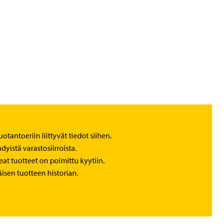
uotantoeriin liittyvät tiedot siihen.
hdyistä varastosiirroista.
eat tuotteet on poimittu kyytiin.
isen tuotteen historian.