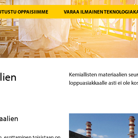
UTUSTU OPPAISIIMME
VARAA ILMAINEN TEKNOLOGIAK
lien
Kemiallisten materiaalien seur
loppuasiakkaalle asti ei ole ko
aalien
n, erottaminen toisistaan on