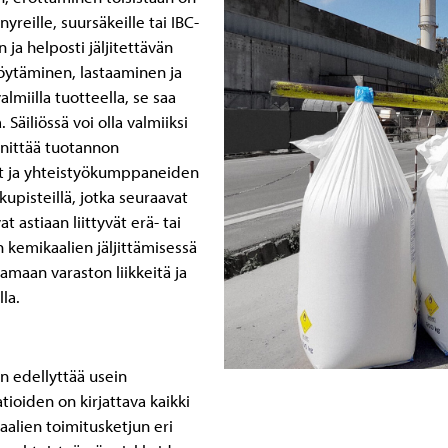
reille, suursäkeille tai IBC-
n ja helposti jäljitettävän
öytäminen, lastaaminen ja
lmiilla tuotteella, se saa
Säiliössä voi olla valmiiksi
innittää tuotannon
et ja yhteistyökumppaneiden
kupisteillä, jotka seuraavat
t astiaan liittyvät erä- tai
n kemikaalien jäljittämisessä
amaan varaston liikkeitä ja
la.
en edellyttää usein
tioiden on kirjattava kaikki
aalien toimitusketjun eri