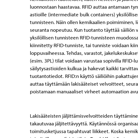
luonnostaan haastavaa. RFID auttaa antamaan tynny
astioille (intermediate bulk containers) yksilöllise
tunnisteen. Näin ollen kemikaalien poimiminen, l
seuranta nopeutuu. Kun tuotanto täyttää säiliön va
yksilöllisen tunnisteen RFID-tunnisteen muodossa. 
kiinnitetty RFID-tunniste, tai tunniste voidaan ki
loppuvaiheessa. Tehdas, varastot, jakelukeskuks
(esim. 3PL) tilat voidaan varustaa sopivilla RFID-lu
säilytysastioiden kulkua ja hakevat kaikki tarvittava
tuotantotiedot. RFID:n käyttö säiliöihin pakattuje
auttaa täyttämään lakisääteiset velvoitteet, seura
poistamaan manuaaliset virheet automaation avul
Lakisääteisten jäljittämisvelvoitteiden täyttämin
takautuvaa jäljitettävyyttä. Käytännössä organisaa
toimitusketjussa tapahtuvat liikkeet. Koska kemik