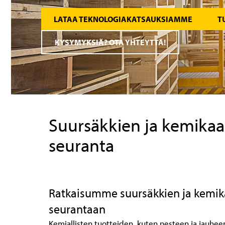
LATAA TEKNOLOGIAKATSAUKSIAMME
T
KYSYMYKSIÄ? OTA YHTEYTTÄ!
Suursäkkien ja kemikaa
seuranta
Ratkaisumme suursäkkien ja kemik
seurantaan
Kemiallisten tuotteiden, kuten nesteen ja jauhee