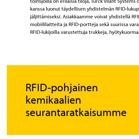
toimijoilla on erilaisia tiloja, Turck Vilant System
kanssa luonut täydellisen yhdistelmän RFID-lukup
jäljittämiseksi. Asiakkaamme voivat yhdistellä RFID
mobiililaitteita ja RFID-portteja sekä suurissa va
RFID-lukijoilla varustettuja trukkeja, hyötykuormaa
RFID-pohjainen
kemikaalien
seurantaratkaisumme