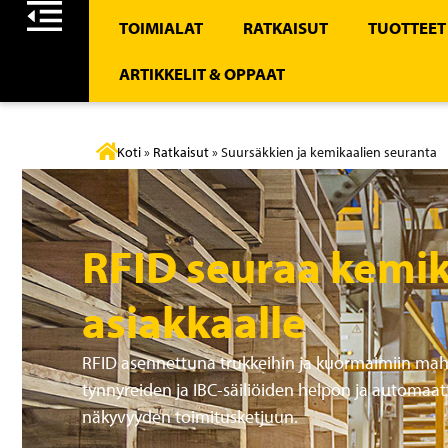
TOIMIALAT
RATKAISUT
TUOTTEET
ARTIKKELIT & OPPAAT
Koti
»
Ratkaisut
»
Suursäkkien ja kemikaalien seuranta
RFID seuraa kemi
asiakkaalle
RFID asennettuna trukkeihin ja kuormaimiin mahd
tynnyreiden ja IBC-säiliöiden helpon ja automaa
näkyvyyden toimitusketjuun.