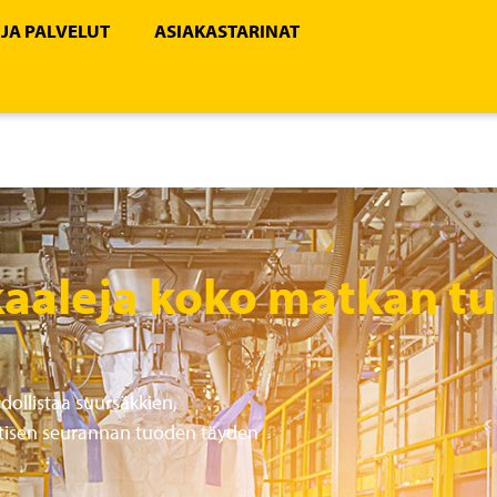
 JA PALVELUT
ASIAKASTARINAT
kaaleja koko matkan t
ollistaa suursäkkien,
ttisen seurannan tuoden täyden