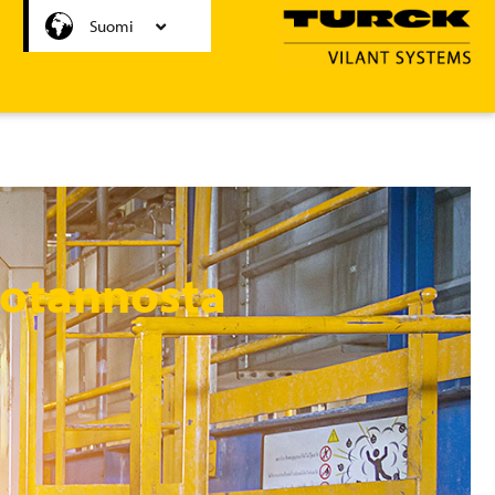
Čeština
Suomi
uotannosta