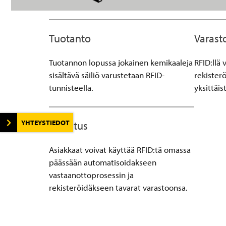
Tuotanto
Varast
Tuotannon lopussa jokainen kemikaaleja
RFID:llä 
sisältävä säiliö varustetaan RFID-
rekister
tunnisteella.
yksittäis
YHTEYSTIEDOT
Toimitus
Asiakkaat voivat käyttää RFID:tä omassa
päässään automatisoidakseen
vastaanottoprosessin ja
rekisteröidäkseen tavarat varastoonsa.