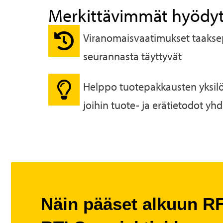
Merkittävimmät hyödy
Viranomaisvaatimukset taakse
seurannasta täyttyvät
Helppo tuotepakkausten yksilö
joihin tuote- ja erätietodot yhd
Näin pääset alkuun RF