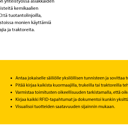
s on yhteistyössä asiakkaiden
isteitä kemikaalien
:tä tuotantolinjoilla,
rastoissa monien käyttämiä
jia ja traktoreita.
Antaa jokaiselle säiliölle yksilöllisen tunnisteen ja sovittaa t
Pitää kirjaa kaikista kuormaajilla, trukeilla tai traktoreilla te
Varmistaa toimitusten oikeellisuuden tarkistamalla, että oik
Kirjaa kaikki RFID-tapahtumat ja dokumentoi kunkin yksittä
Visualisoi tuotteiden saatavuuden sijainnin mukaan.