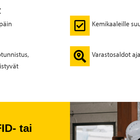
t
päin
Kemikaaleille su
tunnistus,
Varastosaldot aj
istyvät
ID- tai