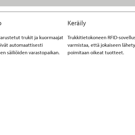
o
Keräily
varustetut trukit ja kuormaajat
Trukkitietokoneen RFID-sovellu
öivät automaattisesti
varmistaa, että jokaiseen lähet
ten säiliöiden varastopaikan.
poimitaan oikeat tuotteet.