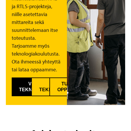
ja RTLS-projekteja,
niille asetettavia
mittareita sekä
suunnittelemaan itse
toteutusta.
Tarjoamme myös
teknologiakoulutusta.
Ota ihmeessä yhteyttä
tai lataa oppaamme.
VARAA ILMAINEN
TUTUSTU
LATAA
TEKNOLOGIAKARTOITUS
TEKNOLOGIAKATSAUKSIAMME
OPPAISIIMME