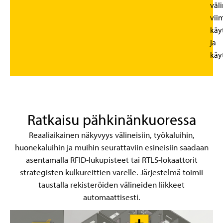
väl
vii
käy
ja
käy
Ratkaisu pähkinänkuoressa
Reaaliaikainen näkyvyys välineisiin, työkaluihin,
huonekaluihin ja muihin seurattaviin esineisiin saadaan
asentamalla RFID-lukupisteet tai RTLS-lokaattorit
strategisten kulkureittien varelle. Järjestelmä toimii
taustalla rekisteröiden välineiden liikkeet
automaattisesti.