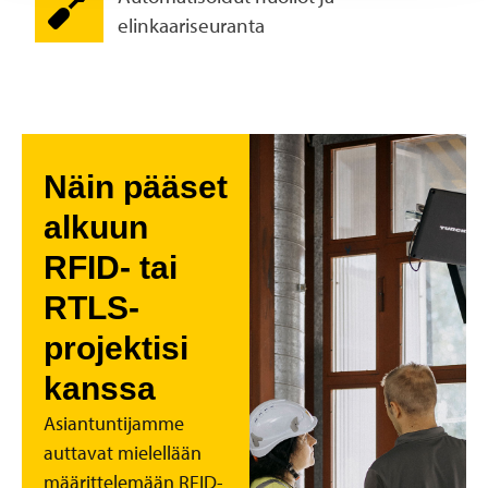
elinkaariseuranta
Näin pääset
alkuun
RFID- tai
RTLS-
projektisi
kanssa
Asiantuntijamme
auttavat mielellään
määrittelemään RFID-