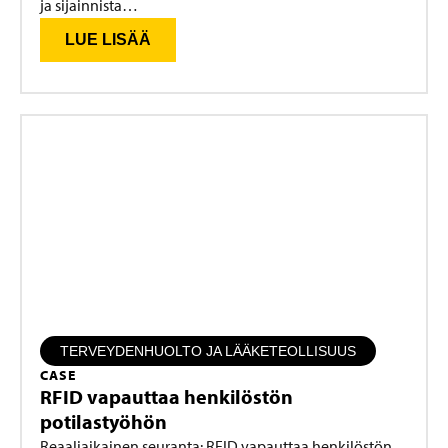
ja sijainnista…
LUE LISÄÄ
TERVEYDENHUOLTO JA LÄÄKETEOLLISUUS
CASE
RFID vapauttaa henkilöstön
potilastyöhön
Reaaliaikainen seuranta: RFID vapauttaa henkilöstön