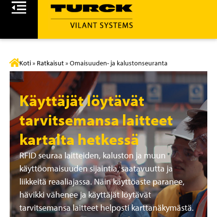
Koti
»
Ratkaisut
»
Omaisuuden- ja kalustonseuranta
Käyttäjät löytävät
tarvitsemansa laitteet
kartalta hetkessä
RFID seuraa laitteiden, kaluston ja muun
käyttöomaisuuden sijaintia, saatavuutta ja
liikkeitä reaaliajassa. Näin käyttöaste paranee,
hävikki vähenee ja käyttäjät löytävät
tarvitsemansa laitteet helposti karttanäkymästä.