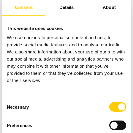
Seuranta toimitiloissa
Consent
Details
About
Järjestelmä rekisteröi välineiden viimeisimmän
sijainnin automaattisesti niiden liikkuessa
This website uses cookies
työpisteiden, varastojen, huoltopisteiden ja osastojen
We use cookies to personalise content and ads, to
välillä. Näin välineiden liikkeet pysyvät jatkuvasti
provide social media features and to analyse our traffic.
näkyvissä järjestelmässä.
We also share information about your use of our site with
our social media, advertising and analytics partners who
may combine it with other information that you’ve
Välineiden paikantaminen kartalta
provided to them or that they’ve collected from your use
Henkilöstö voi hakea tarvitsemansa välineet suoraan
of their services.
järjestelmän karttanäkymästä tai hakutoiminnolla.
Järjestelmä näyttää välineen viimeisimmän sijainnin,
Consent
tapahtumahistorian ja nykyisen tilan reaaliajassa.
Necessary
Selection
Huolto ja saatavuus
Preferences