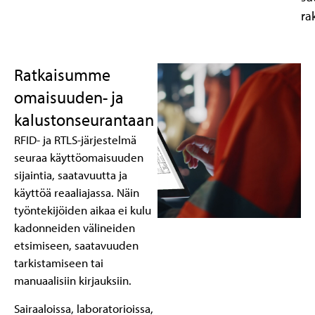
ra
Ratkaisumme
omaisuuden- ja
kalustonseurantaan
RFID- ja RTLS-järjestelmä
seuraa käyttöomaisuuden
sijaintia, saatavuutta ja
käyttöä reaaliajassa. Näin
työntekijöiden aikaa ei kulu
kadonneiden välineiden
etsimiseen, saatavuuden
tarkistamiseen tai
manuaalisiin kirjauksiin.
Sairaaloissa, laboratorioissa,