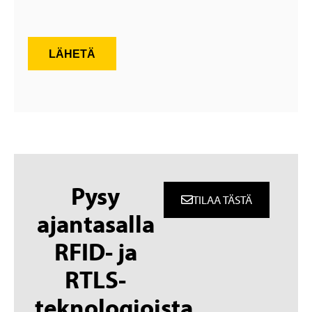
LÄHETÄ
Pysy
TILAA TÄSTÄ
ajantasalla
RFID- ja
RTLS-
teknologioista