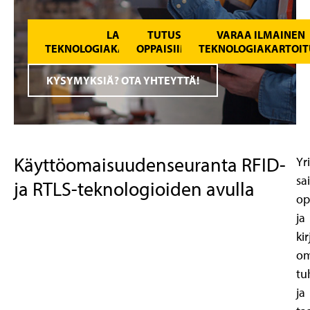
LATAA
TUTUSTU
VARAA ILMAINEN
TEKNOLOGIAKATSAUKSIAMME
OPPAISIIMME
TEKNOLOGIAKARTOIT
KYSYMYKSIÄ? OTA YHTEYTTÄ!
Käyttöomaisuudenseuranta RFID-
Yr
sa
ja RTLS-teknologioiden avulla
op
ja
kir
om
tu
ja