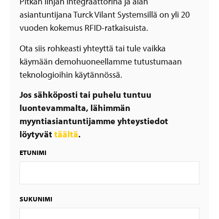
Pitkän linjan integraattorina ja alan
asiantuntijana Turck Vilant Systemsillä on yli 20
vuoden kokemus RFID-ratkaisuista.
Ota siis rohkeasti yhteyttä tai tule vaikka
käymään demohuoneellamme tutustumaan
teknologioihin käytännössä.
Jos sähköposti tai puhelu tuntuu
luontevammalta, lähimmän
myyntiasiantuntijamme yhteystiedot
löytyvät
täältä
.
ETUNIMI
SUKUNIMI