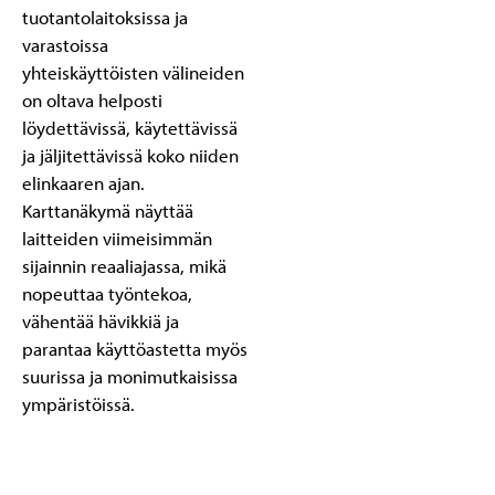
tuotantolaitoksissa ja
varastoissa
yhteiskäyttöisten välineiden
on oltava helposti
löydettävissä, käytettävissä
ja jäljitettävissä koko niiden
elinkaaren ajan.
Karttanäkymä näyttää
laitteiden viimeisimmän
sijainnin reaaliajassa, mikä
nopeuttaa työntekoa,
vähentää hävikkiä ja
parantaa käyttöastetta myös
suurissa ja monimutkaisissa
ympäristöissä.