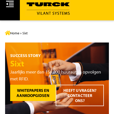
Home
»
Sixt
SUCCESS STORY
Sixt
Jaarlijks meer dan 150.000 huurauto's opvolgen
met RFID.
WHITEPAPERS EN
HEEFT U VRAGEN?
AANKOOPGIDSEN
CONTACTEER
ONS?