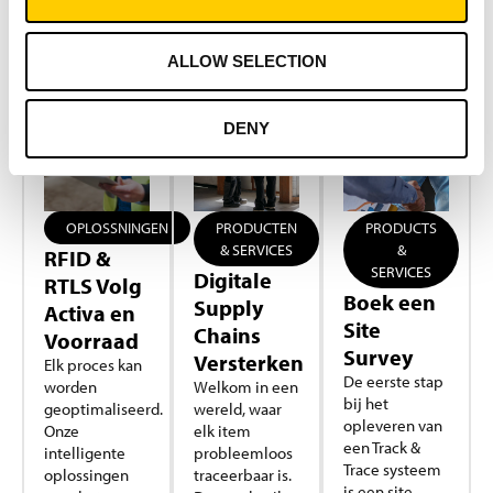
ALLOW SELECTION
DENY
OPLOSSNINGEN
PRODUCTEN
PRODUCTS
& SERVICES
&
RFID &
SERVICES
Digitale
RTLS Volg
Boek een
Supply
Activa en
Site
Chains
Voorraad
Survey
Versterken
Elk proces kan
De eerste stap
worden
Welkom in een
bij het
geoptimaliseerd.
wereld, waar
opleveren van
Onze
elk item
een Track &
intelligente
probleemloos
Trace systeem
oplossingen
traceerbaar is.
is een site