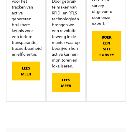
voor het
Door gebruik
survey
tracken van
te maken van
uitgevoerd
activa
RFID- en RTLS-
door onze
genereren
technologieën
expert.
bruikbare
brengen we
kennis voor
een revolutie
een betere
teweeg in de
BOEK
transparantie,
manier waarop
EEN
traceerbaarheid
bedrijven hun
SITE
en efficiëntie.
activa kunnen
SURVEY
monitoren en
lokaliseren.
LEES
MEER
LEES
MEER