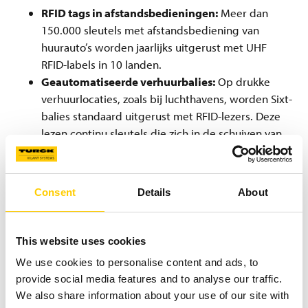
RFID tags in afstandsbedieningen:
Meer dan
150.000 sleutels met afstandsbediening van
huurauto’s worden jaarlijks uitgerust met UHF
RFID-labels in 10 landen.
Geautomatiseerde verhuurbalies:
Op drukke
verhuurlocaties, zoals bij luchthavens, worden Sixt-
balies standaard uitgerust met RFID-lezers. Deze
lezen continu sleutels die zich in de schuiven van
de balies bevinden, waardoor de medewerkers
steeds in real-time weten welke auto’s beschikbaar
zijn. In kleinere verhuurlocaties maken USB-readers
Consent
Details
About
snelle statuswijzigingen mogelijk, zoals ‘auto terug’.
Integratie van sleutelkluizen:
Ongeveer 200
kluizen, waarin sleutels worden teruggegeven, zijn
This website uses cookies
uitgerust met RFID, verbonden via LAN of GSM.
We use cookies to personalise content and ads, to
Hierdoor wordt op onbemande stations of ’s
provide social media features and to analyse our traffic.
nachts de exacte teruggavetijd van elke sleutel
We also share information about your use of our site with
geregistreerd.