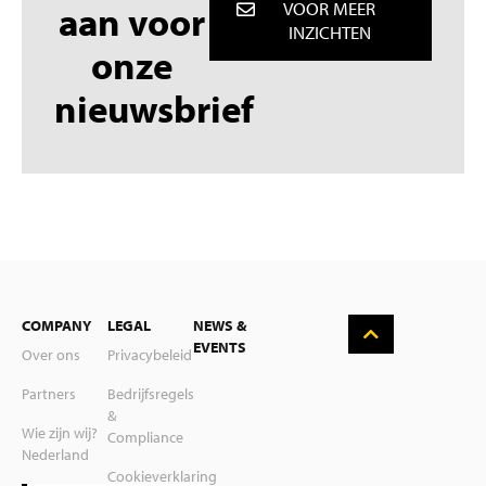
aan voor
VOOR MEER
INZICHTEN
onze
nieuwsbrief
English
COMPANY
LEGAL
NEWS &
Deutsch
EVENTS
Over ons
Privacybeleid
Suomi
Partners
Bedrijfsregels
&
Svenska
Wie zijn wij?
Compliance
Nederland
Polski
Cookieverklaring