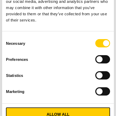
our social media, advertising and analytics partners who
Wereldwijde monitoring en integratie:
De Turck
may combine it with other information that you’ve
Vilant Device Manager controleert en bewaakt alle
provided to them or that they’ve collected from your use
RFID-lezers wereldwijd. Dit systeem is
of their services.
geïntegreerd in het ERP-systeem van Sixt, zodat
uitgebreide gegevens over de status van de
voertuigen en de locatie van de sleutels
Consent
Necessary
beschikbaar zijn. Dit systeem werd in slechts 6
Selection
kalendermaanden gerealiseerd door de
standaardisatie, modulariteit en kwaliteit van de
Preferences
door Turck Vilant Systems aangedreven oplossing.
Statistics
Geïnteresseerd of
CONTACTEER
Marketing
ONS
vragen?
ALLOW ALL