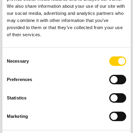
We also share information about your use of our site with
our social media, advertising and analytics partners who
may combine it with other information that you’ve
PRODUCTEN & SERVICES
provided to them or that they’ve collected from your use
SERVICES
Feasibility Tests
of their services.
Our Showroom is built for performing RFID
Consent
feasibility tests that ensure your RFID system,
Necessary
Selection
selected tags, readers and software work
seamlessly together.
Preferences
MEER LEZEN
Statistics
Marketing