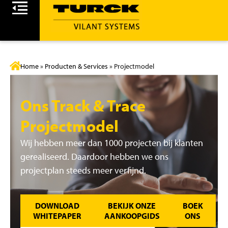
Home
»
Producten & Services
»
Projectmodel
Ons Track & Trace
Projectmodel
Wij hebben meer dan 1000 projecten bij klanten
gerealiseerd. Daardoor hebben we ons
projectplan steeds meer verfijnd.
DOWNLOAD
BEKIJK ONZE
BOEK
WHITEPAPER
AANKOOPGIDS
ONS