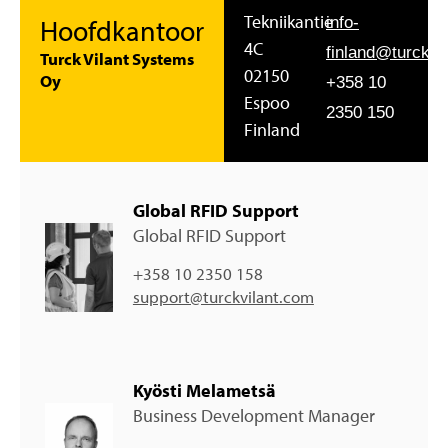
Tekniikantie
Hoofdkantoor
info-
4C
finland@turckvi
Turck Vilant Systems
02150
Oy
+358 10
Espoo
2350 150
Finland
Global RFID Support
Global RFID Support
+358 10 2350 158
support@turckvilant.com
Kyösti Melametsä
Business Development Manager