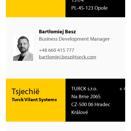
PL-45-123 Opole
Bartłomiej Besz
Business Development Manager
+48 660 415 777
bartlomiej.besz@turck.com
TURCK s.r.o.
+ 420
Tsjechië
Na Brne 2065
Turck Vilant Systems
CZ-500 06 Hradec
Králové