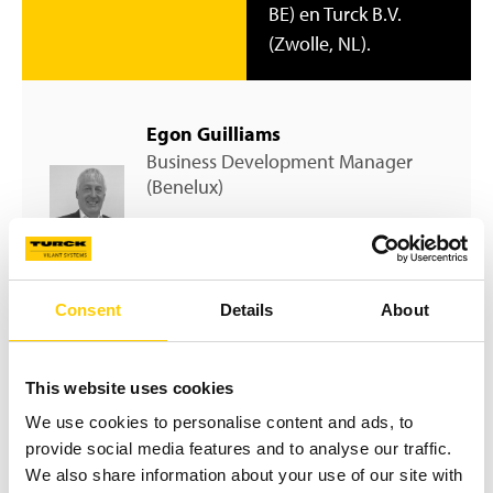
BE) en Turck B.V.
(Zwolle, NL).
Egon Guilliams
Business Development Manager
(Benelux)
+32 479 29 98 41
egon.guilliams@turck.com
Consent
Details
About
This website uses cookies
Voor de best
VK & Ierland
We use cookies to personalise content and ads, to
mogelijke
provide social media features and to analyse our traffic.
Turck Vilant Systems
klantenondersteuning
We also share information about your use of our site with