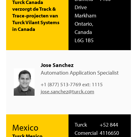
Turck Canada
Drive
verzorgt de Track &
Markham
Trace-projecten van
Turck Vilant Systems
Ontario,
in Canada
Canada
L6G 1B5
Jose Sanchez
Automation Application Specialist
+1 (877) 513-7769 ext: 1115
jose.sanchez@turck.com
Turck
+52 844
Mexico
Comercial
4116650
Turck Mexico