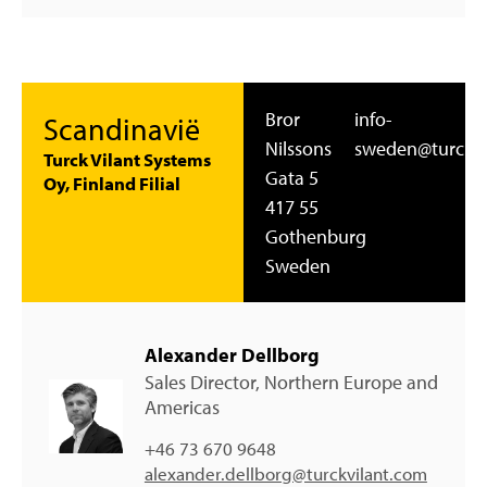
Bror
info-
Scandinavië
Nilssons
sweden@turckvi
Turck Vilant Systems
Gata 5
Oy, Finland Filial
417 55
Gothenburg
Sweden
Alexander Dellborg
Sales Director, Northern Europe and
Americas
+46 73 670 9648
alexander.dellborg@turckvilant.com