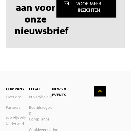
aan voor
VOOR MEER
INZICHTEN
onze
nieuwsbrief
English
COMPANY
LEGAL
NEWS &
Deutsch
EVENTS
Over ons
Privacybeleid
Suomi
Partners
Bedrijfsregels
&
Svenska
Wie zijn wij?
Compliance
Nederland
Polski
Cookieverklaring