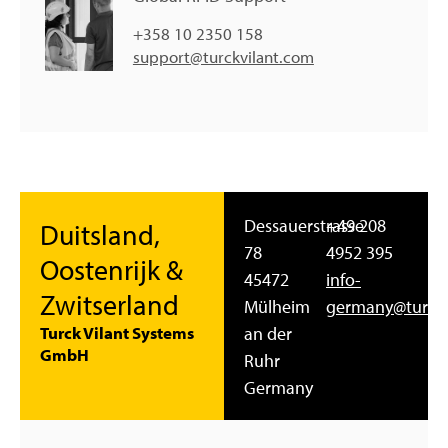
+358 10 2350 158
support@turckvilant.com
Dessauerstrasse
+49 208
Duitsland,
78
4952 395
Oostenrijk &
45472
info-
Zwitserland
Mülheim
germany@turckv
Turck Vilant Systems
an der
GmbH
Ruhr
Germany