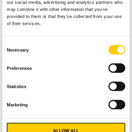
in de regio werkt
our social media, advertising and analytics partners who
may combine it with other information that you’ve
Turck Vilant Systems
provided to them or that they’ve collected from your use
nauw samen met
of their services.
Turck Banner Ltd.
(Wickford, Essex).
Consent
Necessary
Selection
Steinar Roberts
Business Development Manager –
Preferences
Systems
+44 7553 072551
Statistics
steiner.roberts@turckbanner.com
Marketing
ALLOW ALL