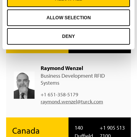
3000
+1 763 553
USA
Campus
7300
Turck USA is de
Drive
ALLOW SELECTION
vertegenwoordiger
USA-MN
van Turck Vilant
Systems in de
55441
DENY
Verenigde Staten
Minneapolis
Raymond Wenzel
Business Development RFID
Systems
+1 651-358-5179
raymond.wenzel@turck.com
140
+1 905 513
Canada
Duffield
7100