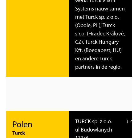
werkt Turck Vilant
Systems nauw samen
met Turck sp. z o.o.
(Opole, PL), Turck
s.r.o. (Hradec Králové,
CZ), Turck Hungary
Kft. (Boedapest, HU)
en andere Turck-
partners in de regio.
TURCK sp. z o.o.
+ 48 
Polen
ul Budowlanych
Turck
131/4