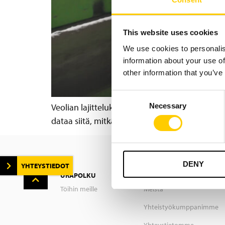
This website uses cookies
We use cookies to personalis
information about your use of
other information that you’ve
Consent
Necessary
Veolian lajittelukeskus Ochtendungissa, Saksa
Selection
dataa siitä, mitkä pakkaukset kierrättyvät oikei
DENY
YHTEYSTIEDOT
URAPOLKU
YRITYS
Töihin meille
Meistä
Yhteistyökumppanimme
Yhteystietomme