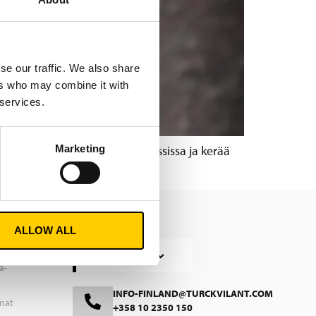
se our traffic. We also share
ers who may combine it with
 services.
Marketing
kausten kulkua aidossa prosessissa ja kerää
ALLOW ALL
HTUMAT
Svenska
Suomi
a-
INFO-FINLAND@TURCKVILANT.COM
umat
+358 10 2350 150