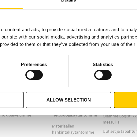
e content and ads, to provide social media features and to analy
 our site with our social media, advertising and analytics partn
 provided to them or that they’ve collected from your use of their
Preferences
Statistics
ssa hyödyntää suomalaista RFID-teknologiaa, joka seuraa pak
n.
ALLOW SELECTION
TEKNINEN TUKI
KÄYTÄNNÖT
UUTISET & TAPA
Tukipalvelumme
Tietosuojakäytäntömme
Olemme Logistiikk
messuilla
Materiaalien
Uutiset ja tapaht
hankintakäytäntömme