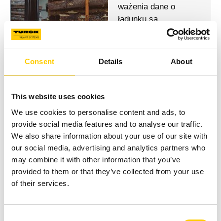
ważenia dane o
ładunku są
automatycznie
przypisywane do
właściwego wagonu i
Consent
Details
About
wykorzystywane do
bezpośredniego
przyjęcia materiału na
This website uses cookies
stan magazynowy. Na
We use cookies to personalise content and ads, to
podstawie tych
provide social media features and to analyse our traffic.
informacji system
We also share information about your use of our site with
może również
our social media, advertising and analytics partners who
skierować wagon do
may combine it with other information that you’ve
odpowiednich drzwi
provided to them or that they’ve collected from your use
rozładunkowych, co
of their services.
usprawnia obsługę
materiałów.
Consent