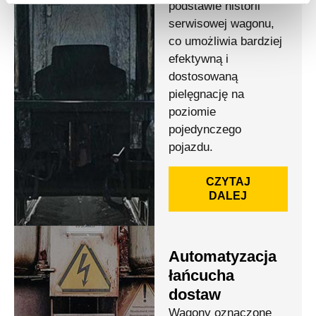
podstawie historii
serwisowej wagonu,
co umożliwia bardziej
efektywną i
dostosowaną
pielęgnację na
poziomie
pojedynczego
pojazdu.
CZYTAJ
DALEJ
Automatyzacja
łańcucha
dostaw
Wagony oznaczone