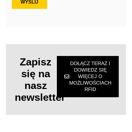
WYŚLIJ
Zapisz
DOŁĄCZ TERAZ I
DOWIEDZ SIĘ
się na
WIĘCEJ O
nasz
MOŻLIWOŚCIACH
RFID
newsletter