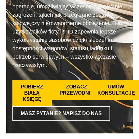
operacje, umożliwiając wczesne wykrywanie
zagrożeń, takich jak przegrzane zestawy
kołowe czy nierównomierne obciążenie. Dla
użytkowników floty RFID zapewnia lepsze
wykorzystanie zasobów dzięki śledzeniu
dostępności wagonów, statusu ładunku i
potrzeb serwisowych – wszystko w czasie
rzeczywistym.
POBIERZ
ZOBACZ
UMÓW
BIAŁĄ
PRZEWODNIK
KONSULTACJĘ
KSIĘGĘ
MASZ PYTANIE? NAPISZ DO NAS