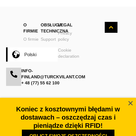
O
OBSŁUGA
LEGAL
FIRMIE
TECHNICZNA
Privacy
O firmie
Support
policy
Cookie
Polski
declaration
INFO-
FINLAND@TURCKVILANT.COM
+ 48 (77) 55 62 100
#GlobalIdentificationPartner
Koniec z kosztownymi błędami w
dostawach – oszczędzaj czas i
pieniądze dzięki RFID!
© 2026 Turck Vilant Systems |
Website magic by