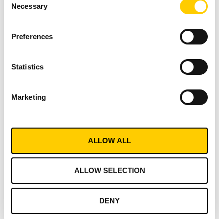
Necessary
Selection
Myjnia torowa
Preferences
Tramwaje, wagony
kolejowe, autobusy i
inne pojazdy
Statistics
wymagają regularnej
konserwacji. Dzięki
Marketing
tagom RFID
przypisanym do
każdego wagonu,
śledzenie cyklu życia
ALLOW ALL
staje się w pełni
zautomatyzowane.
ALLOW SELECTION
System rejestruje
cykle mycia i może
uruchomić odpowiedni
DENY
program myjący na