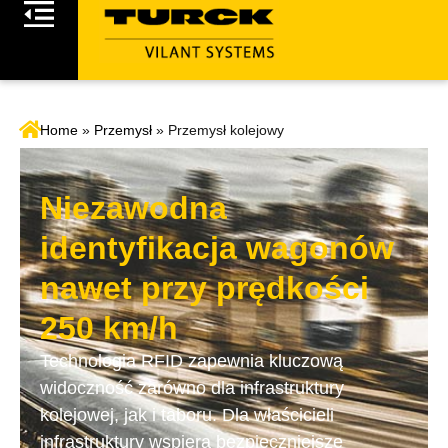
Home
»
Przemysł
»
Przemysł kolejowy
Niezawodna
identyfikacja wagonów
nawet przy prędkości
250 km/h
Technologia RFID zapewnia kluczową
widoczność zarówno dla infrastruktury
kolejowej, jak i taboru. Dla właścicieli
infrastruktury wspiera bezpieczniejsze