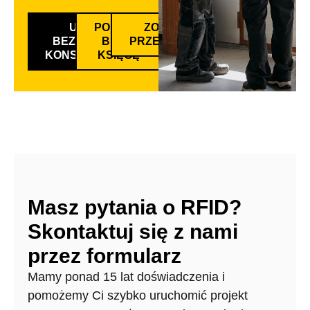
UMÓW
POBIERZ
ZOBACZ
BEZPŁATNĄ
BIAŁĄ
PRZEWODNIK
KONSULTACJĘ
KSIĘGĘ
Masz pytania o RFID?
Skontaktuj się z nami
przez formularz
Mamy ponad 15 lat doświadczenia i
pomożemy Ci szybko uruchomić projekt