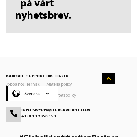
på vårt
nyhetsbrev.
English
Deutsch
Nederlands
Suomi
KARRIÄR
SUPPORT
RIKTLINJER
Polski
Jobba hos
Teknisk
Materialpolicy
oss
support
Čeština
Svenska
Integritetspolicy
INFO-SWEDEN@TURCKVILANT.COM
+358 10 2350 150