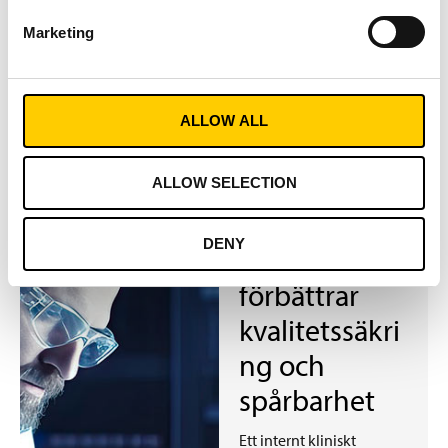
komplexa montering.
Marketing
LÄS MER
ALLOW ALL
KLINISKT
ALLOW SELECTION
LABORATORIUM
RFID i
DENY
laboratorier
förbättrar
kvalitetssäkri
ng och
spårbarhet
Ett internt kliniskt