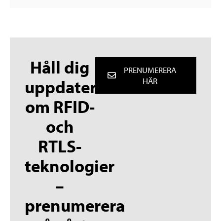
Håll dig
PRENUMERERA
uppdaterad
HÄR
om RFID-
och
RTLS-
teknologier
–
prenumerera