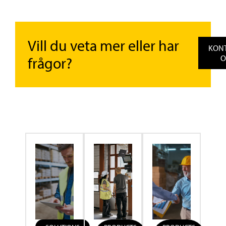
Vill du veta mer eller har
KON
O
frågor?