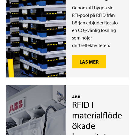
Genom att bygga sin
RTI‑pool på RFID från
början erbjuder Recalo
en CO₂‑vänlig lösning
som höjer
driftseffektiviteten.
LÄS MER
ABB
RFID i
materialflöde
ökade