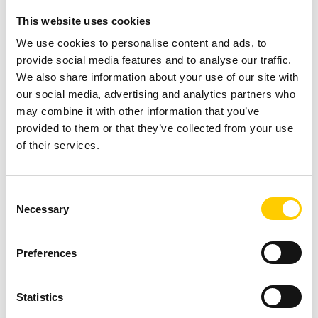
GLOBAL
This website uses cookies
BILTILLVERKARE / OEM
We use cookies to personalise content and ads, to
RFID i
provide social media features and to analyse our traffic.
bilindustrin –
We also share information about your use of our site with
exakt
our social media, advertising and analytics partners who
may combine it with other information that you’ve
spårning av
provided to them or that they’ve collected from your use
bildelar
of their services.
genom hela
produktione
Consent
Necessary
Selection
n
Preferences
En global biltillverkare
strävade efter
oöverträffad precision
Statistics
och kvalitet i sin