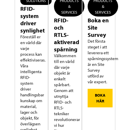
SOLUTIONS
PRODUCTS
PRODUCTS
&
&
RFID-
SERVICES
SERVICES
system
RFID-
Boka en
driver
och
Site
synlighet
RTLS-
Survey
Föreställ er
aktiverad
Det första
en värld där
steget i att
varje
spårning
leverera ett
process kan
Välkommen
spårningssystem
effektiviseras.
till en värld
är en Site
Våra
där varje
Survey
intelligenta
objekt är
utförd av
RFID-
enkelt
vår expert.
system
spårbart.
driver
Genom att
handlingsbar
BOKA
utnyttja
kunskap om
HÄR
RFID- och
material,
RTLS-
lager och
tekniker
objekt, för
revolutionerar
överlägsen
vi hur
synlighet,