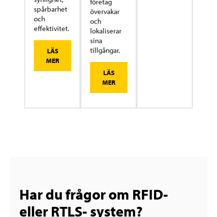
företag
spårbarhet
övervakar
och
och
effektivitet.
lokaliserar
sina
tillgångar.
LÄS
MER
LÄS
MER
Har du frågor om RFID-
eller RTLS- system?