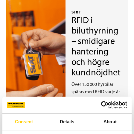
SIXT
RFID i
biluthyrning
– smidigare
hantering
och högre
kundnöjdhet
Över 150 000 hyrbilar
spåras med RFID varje år.
LÄS MER
Consent
Details
About