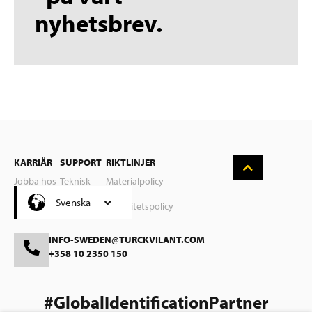
nyhetsbrev.
English
Deutsch
Nederlands
KARRIÄR
SUPPORT
RIKTLINJER
Suomi
Jobba hos
Teknisk
Materialpolicy
oss
support
Čeština
Svenska
Integritetspolicy
INFO-SWEDEN@TURCKVILANT.COM
+358 10 2350 150
#GlobalIdentificationPartner