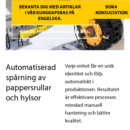
BEKANTA DIG MED ARTIKLAR
BOKA
I VÅR KUNSKAPSBAS PÅ
KONSULTATION
ENGELSKA.
HAR DU FRÅGOR? KONTAKTA OSS.
Automatiserad
Varje enhet får en unik
identitet och följs
spårning av
automatiskt i
pappersrullar
produktionen. Resultatet
och hylsor
är effektivare processer,
minskad manuell
hantering och bättre
kvalitet.