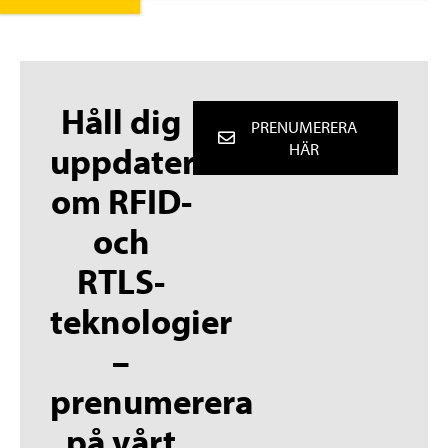
Håll dig
PRENUMERERA
uppdaterad
HÄR
om RFID-
och
RTLS-
teknologier
–
prenumerera
på vårt