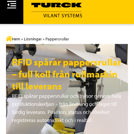
Hem
»
Lösningar
»
Pappersrullar
RFID spårar pappersrullar
– full koll från rullmaskin
till leverans
RFID spårar pappersrullar och hylsor genom hela
produktionskedjan – från lindning och lager till
färdig leverans. Position, status och rörelser
registreras automatiskt och i realtid.