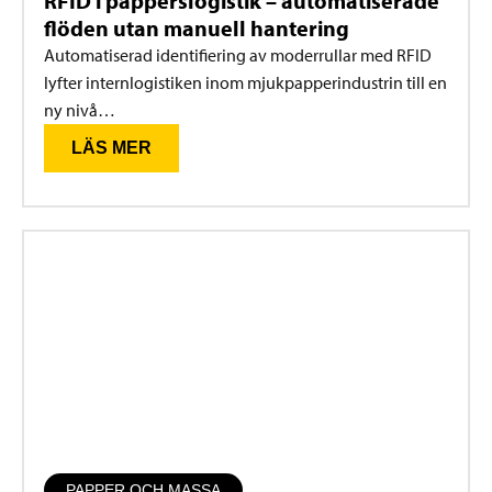
RFID i papperslogistik – automatiserade
flöden utan manuell hantering
Automatiserad identifiering av moderrullar med RFID
lyfter internlogistiken inom mjukpapperindustrin till en
ny nivå…
LÄS MER
PAPPER OCH MASSA