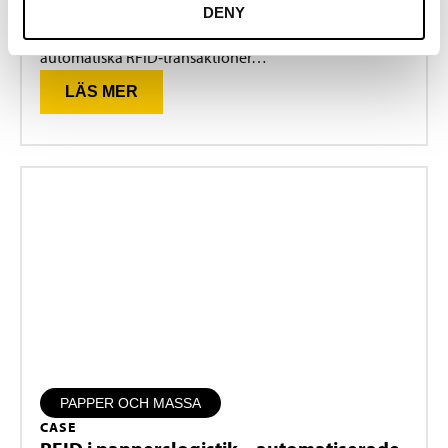
pappersrullar
DENY
40 000 pappersrullar, 5 processer – totalt 200 000
automatiska RFID‑transaktioner…
LÄS MER
PAPPER OCH MASSA
CASE