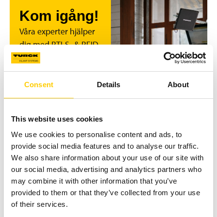
Kom igång!
Våra experter hjälper
dig med RTLS- & RFID-
implementering,
planering, KPI-
sättning, installation,
Consent
Details
About
tester, utbildning och
alla andra uppgifter
This website uses cookies
du kan tänkas ha.
We use cookies to personalise content and ads, to
provide social media features and to analyse our traffic.
BOKA GRATIS
BEKANTA DIG
KONSULTATION
MED ARTIKLAR
We also share information about your use of our site with
I VÅR
our social media, advertising and analytics partners who
KUNSKAPSBAS
may combine it with other information that you’ve
PÅ ENGELSKA.
provided to them or that they’ve collected from your use
of their services.