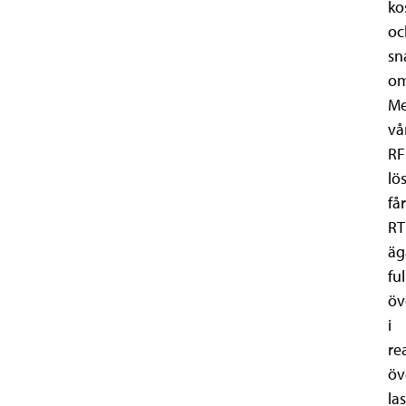
ko
oc
sn
om
M
vå
RF
lö
får
RT
äg
ful
öv
i
re
öv
la