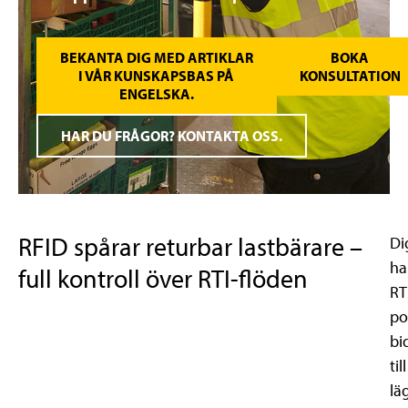
BEKANTA DIG MED ARTIKLAR
BOKA
I VÅR KUNSKAPSBAS PÅ
KONSULTATION
ENGELSKA.
HAR DU FRÅGOR? KONTAKTA OSS.
RFID spårar returbar lastbärare –
Di
ha
full kontroll över RTI-flöden
RT
po
bi
till
lä