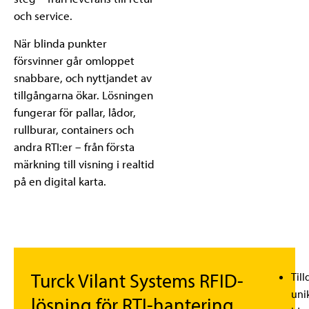
och service.
När blinda punkter
försvinner går omloppet
snabbare, och nyttjandet av
tillgångarna ökar. Lösningen
fungerar för pallar, lådor,
rullburar, containers och
andra RTI:er – från första
märkning till visning i realtid
på en digital karta.
Turck Vilant Systems RFID-
Till
uni
lösning för RTI-hantering