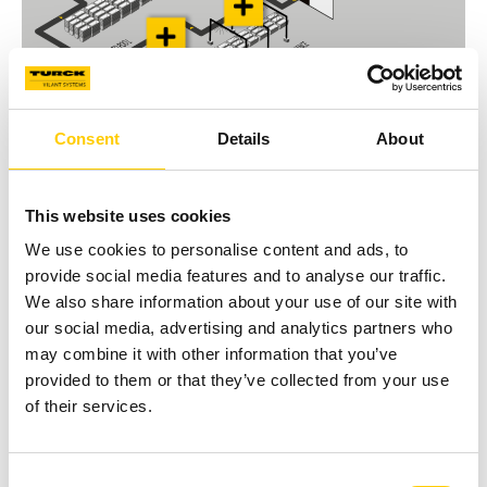
Tillgänglig i poolen
Consent
Details
About
Nya RTI-enheter registreras i systemet som
tillgängliga.
This website uses cookies
We use cookies to personalise content and ads, to
provide social media features and to analyse our traffic.
Leverans
We also share information about your use of our site with
Vid lastning uppdateras RTI:ns status som skickad och
our social media, advertising and analytics partners who
destinationen loggas.
may combine it with other information that you’ve
provided to them or that they’ve collected from your use
of their services.
Tracking i HUB
RFID-systemet registrerar alla ankomster och
Consent