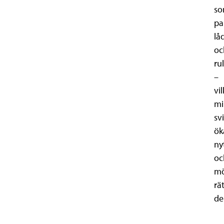
s
pal
lå
oc
ru
–
vil
mi
sv
ök
ny
oc
mö
rä
de