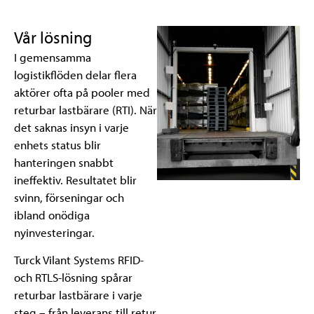
Vår lösning
I gemensamma
logistikflöden delar flera
aktörer ofta på pooler med
returbar lastbärare (RTI). När
det saknas insyn i varje
enhets status blir
hanteringen snabbt
ineffektiv. Resultatet blir
svinn, förseningar och
ibland onödiga
nyinvesteringar.
Turck Vilant Systems RFID-
och RTLS-lösning spårar
returbar lastbärare i varje
steg – från leverans till retur