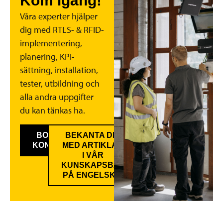
Kom igång!
Våra experter hjälper
dig med RTLS- & RFID-
implementering,
planering, KPI-
sättning, installation,
tester, utbildning och
alla andra uppgifter
du kan tänkas ha.
BOKA GRATIS
BEKANTA DIG
KONSULTATION
MED ARTIKLAR
I VÅR
KUNSKAPSBAS
PÅ ENGELSKA.