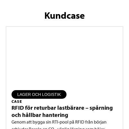
Kundcase
LAGER OCH LOGISTIK
CASE
RFID för returbar lastbärare – spårning
och hållbar hantering
Genom att bygga sin RTI‑pool på RFID från början
erbjuder Recalo en CO₂‑vänlig lösning som höjer