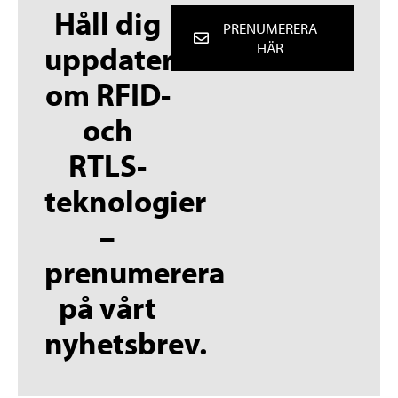
Håll dig
PRENUMERERA
uppdaterad
HÄR
om RFID-
och
RTLS-
teknologier
–
prenumerera
på vårt
nyhetsbrev.
English