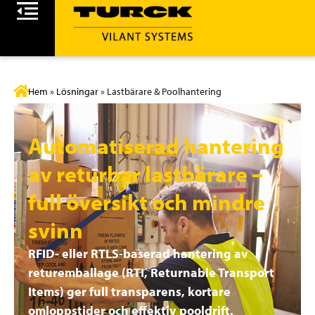
Hem
»
Lösningar
»
Lastbärare & Poolhantering
Automatiserad hantering
av returbar lastbärare –
full översikt och mindre
svinn
RFID- eller RTLS-baserad hantering av
returemballage (RTI, Returnable Transport
Items) ger full transparens, kortare
omloppstider och effektiv pooldrift.