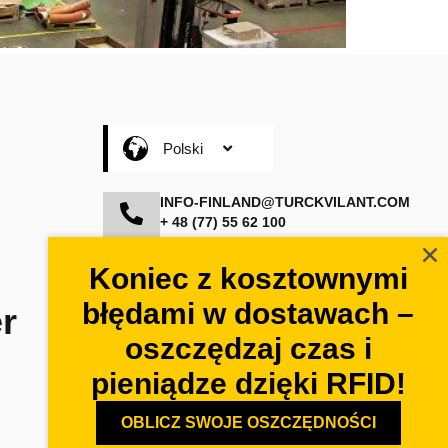
Nederlands
Suomi
Svenska
Čeština
Polski
INFO-FINLAND@TURCKVILANT.COM
+ 48 (77) 55 62 100
Koniec z kosztownymi
błędami w dostawach –
r
oszczędzaj czas i
pieniądze dzięki RFID!
OBLICZ SWOJE OSZCZĘDNOŚCI