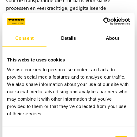
voor de transparantie die cruciaal is voor slanke
processen en veerkrachtige, gedigitaliseerde
toeleveringsketens.
Download de volledige whitepaper
en ontdek hoe
RFID een revolutie teweeg kan brengen in uw RTI-
Consent
Details
About
beheer, de efficiëntie kan verbeteren en de kosten in uw
productielogistiek kan verlagen.
This website uses cookies
We use cookies to personalise content and ads, to
provide social media features and to analyse our traffic.
We also share information about your use of our site with
our social media, advertising and analytics partners who
may combine it with other information that you’ve
Download whitepaper
provided to them or that they’ve collected from your use
of their services.
Ontdek deskundige inzichten in de
digitalisering van uw verkoop en
toeleveringsketen. Deze whitepaper biedt u
Consent