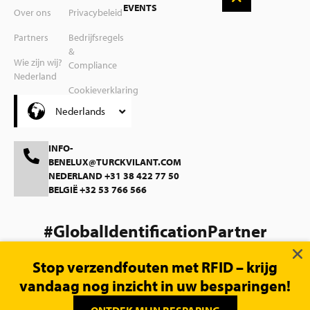
EVENTS
Over ons
Privacybeleid
Suomi
Partners
Bedrijfsregels
&
Svenska
Wie zijn wij?
Compliance
Nederland
Polski
Cookieverklaring
Wie zijn wij?
Čeština
Nederlands
België
INFO-
BENELUX@TURCKVILANT.COM
NEDERLAND +31 38 422 77 50
BELGIË +32 53 766 566
#GlobalIdentificationPartner
Stop verzendfouten met RFID – krijg
vandaag nog inzicht in uw besparingen!
© 2026 Turck Vilant Systems |
Website magic by