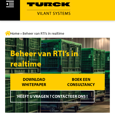
Home
»
Beheer van RTI’s in realtime
Beheer van RTI’s in
realtime
DOWNLOAD
BOEK EEN
WHITEPAPER
CONSULTANCY
HEEFT U VRAGEN ? CONTACTEER ONS !