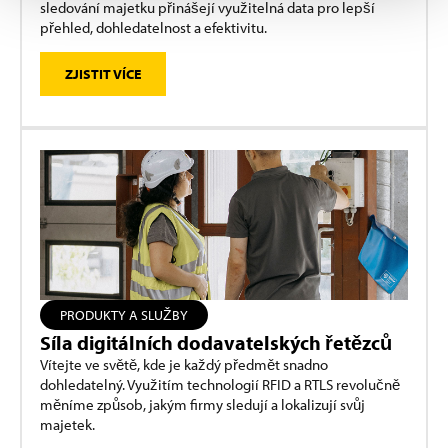
sledování majetku přinášejí využitelná data pro lepší
přehled, dohledatelnost a efektivitu.
ZJISTIT VÍCE
PRODUKTY A SLUŽBY
Síla digitálních dodavatelských řetězců
Vítejte ve světě, kde je každý předmět snadno
dohledatelný. Využitím technologií RFID a RTLS revolučně
měníme způsob, jakým firmy sledují a lokalizují svůj
majetek.