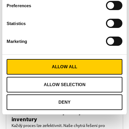
Zaujalo vás to, nebo
Preferences
KONTAKTUJTE
NÁS
máte nějaké
otázky?
Statistics
Marketing
ALLOW ALL
ALLOW SELECTION
DENY
ŘEŠENÍ
RFID & RTLS – Sledujte majetek a zkraťte
inventury
Každý proces lze zefektivnit. Naše chytrá řešení pro