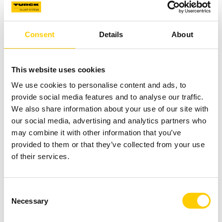
traťovými detektory, jako je HABD (detekce
přehřátých ložisek náprav) a WILD (detekce
nárazového zatížení kol). Tyto detektory předávají
Consent
Details
About
data RFID čtečkám Vilant, které propojují klíčové
bezpečnostní a infrastrukturní informace s
konkrétními vagony a předávají je uživatelům
This website uses cookies
systému.
We use cookies to personalise content and ads, to
Centralizovaná správa dat:
Server Vilant ukládá
provide social media features and to analyse our traffic.
veškerá nasbíraná data, spravuje flotilu a propojuje
We also share information about your use of our site with
se s backendovými systémy Väylävirasto a VR.
our social media, advertising and analytics partners who
Počítá denní i celkový nájezd pro každý vůz.
may combine it with other information that you’ve
Zvýšená interoperabilita:
Řešení umožňuje
provided to them or that they’ve collected from your use
analýzu a sdílení dat s dopravci, jako je skupina VR,
of their services.
a tím umožňuje jejich lokalizaci a provádění
preventivní údržby.
Consent
Necessary
Selection