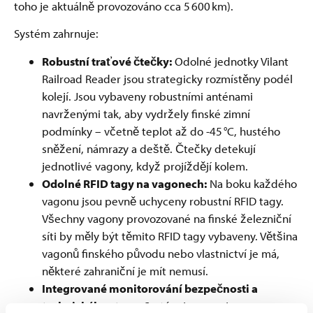
toho je aktuálně provozováno cca 5 600 km).
Systém zahrnuje:
Robustní traťové čtečky:
Odolné jednotky Vilant
Railroad Reader jsou strategicky rozmístěny podél
kolejí. Jsou vybaveny robustními anténami
navrženými tak, aby vydržely finské zimní
podmínky – včetně teplot až do -45 °C, hustého
sněžení, námrazy a deště. Čtečky detekují
jednotlivé vagony, když projíždějí kolem.
Odolné RFID tagy na vagonech:
Na boku každého
vagonu jsou pevně uchyceny robustní RFID tagy.
Všechny vagony provozované na finské železniční
síti by měly být těmito RFID tagy vybaveny. Většina
vagonů finského původu nebo vlastnictví je má,
některé zahraniční je mít nemusí.
Integrované monitorování bezpečnosti a
technického stavu:
Systém je propojen s