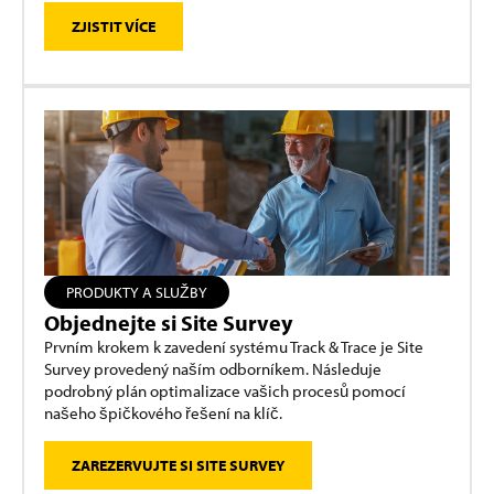
ZJISTIT VÍCE
PRODUKTY A SLUŽBY
Objednejte si Site Survey
Prvním krokem k zavedení systému Track & Trace je Site
Survey provedený naším odborníkem. Následuje
podrobný plán optimalizace vašich procesů pomocí
našeho špičkového řešení na klíč.
ZAREZERVUJTE SI SITE SURVEY