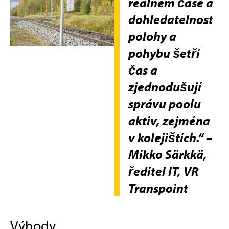
reálném čase a
dohledatelnost
polohy a
pohybu šetří
čas a
zjednodušují
správu poolu
aktiv, zejména
v kolejištích.“ –
Mikko Särkkä,
ředitel IT, VR
Transpoint
Výhody