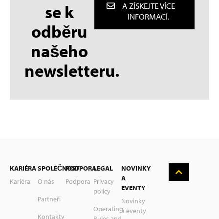
se k
A ZÍSKEJTE VÍCE
INFORMACÍ.
odběru
našeho
newsletteru.
English
KARIÉRA
SPOLEČNOST
PODPORA
LEGAL
NOVINKY
Deutsch
A
Kariéra
O nás
Podpora
Privacy
EVENTY
policy
Nederlands
Partneři
Novinky
Operating
a eventy
Suomi
Kontakty
Rules and