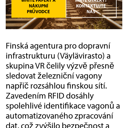
WHITE PAPERY A
MÁTE OTÁZKY?
NÁKUPNÍ
KONTAKTUJTE
PRŮVODCE
NÁS
Finská agentura pro dopravní
infrastrukturu (Väylävirasto) a
skupina VR čelily výzvě přesně
sledovat železniční vagony
napříč rozsáhlou finskou sítí.
Zavedením RFID dosáhly
spolehlivé identifikace vagonů a
automatizovaného zpracování
dat, což zvýšilo bezpečnost a