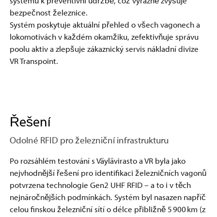
systémů k preventivní údržbě, což výrazně zvyšuje
bezpečnost železnice.
Systém poskytuje aktuální přehled o všech vagonech a
lokomotivách v každém okamžiku, zefektivňuje správu
poolu aktiv a zlepšuje zákaznický servis nákladní divize
VR Transpoint.
Řešení
Odolné RFID pro železniční infrastrukturu
Po rozsáhlém testování s Väylävirasto a VR byla jako
nejvhodnější řešení pro identifikaci železničních vagonů
potvrzena technologie Gen2 UHF RFID – a to i v těch
nejnáročnějších podmínkách. Systém byl nasazen napříč
celou finskou železniční sítí o délce přibližně 5 900 km (z