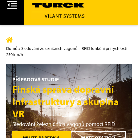
Domů
»
Sledování železničních vagonů – RFID funkční při rychlosti
250 km/h
PŘÍPADOVÁ STUDIE
Finská správa dopravní
infrastruktury a skupina
VR
Sledování železničních vagonů pomocí RFID