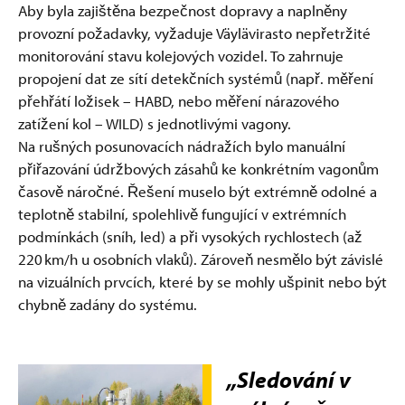
Aby byla zajištěna bezpečnost dopravy a naplněny
provozní požadavky, vyžaduje Väylävirasto nepřetržité
monitorování stavu kolejových vozidel. To zahrnuje
propojení dat ze sítí detekčních systémů (např. měření
přehřátí ložisek – HABD, nebo měření nárazového
zatížení kol – WILD) s jednotlivými vagony.
Na rušných posunovacích nádražích bylo manuální
přiřazování údržbových zásahů ke konkrétním vagonům
časově náročné. Řešení muselo být extrémně odolné a
teplotně stabilní, spolehlivě fungující v extrémních
podmínkách (sníh, led) a při vysokých rychlostech (až
220 km/h u osobních vlaků). Zároveň nesmělo být závislé
na vizuálních prvcích, které by se mohly ušpinit nebo být
chybně zadány do systému.
„Sledování v